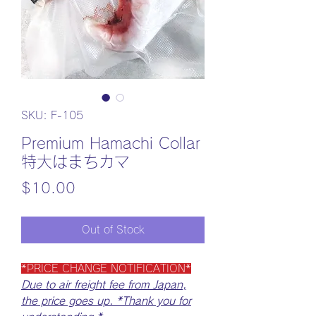
SKU: F-105
Premium Hamachi Collar
特大はまちカマ
Price
$10.00
Out of Stock
*PRICE CHANGE NOTIFICATION*
Due to air freight fee from Japan,
the price goes up. *Thank you for