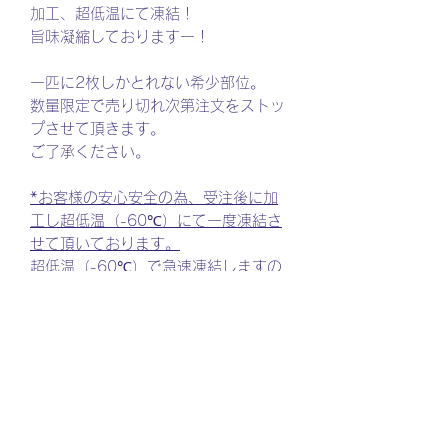
加工、超低温にて凍結！
旨味凝縮しておりますー！
一匹に2枚しかとれない希少部位。
数量限定で売り切れ次第注文をストッ
プさせて頂きます。
ご了承ください。
*お客様の安心安全の為、受注後に加
工し超低温（-60℃）にて一度凍結さ
せて頂いております。
超低温（-60℃）で急速凍結しますの
で旨味が逃がすことなく管理しており
ます。*
取り扱い
After defrosted, for Grill.
価格変更のお知らせ
解凍後、加熱してお召し上がりくださ