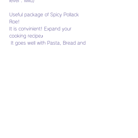
level : Mild)
Useful package of Spicy Pollack
Roe!
It is convinient! Expand your
cooking recipe♪
It goes well with Pasta, Bread and
Noodles so on!
10.6oz (300g) / pk
ZERO OCEAN
310-320-3775